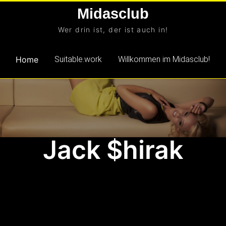
Skip
Midasclub
to
Wer drin ist, der ist auch in!
content
Home
Suitable.work
Willkommen im Midasclub!
Jack $hirak