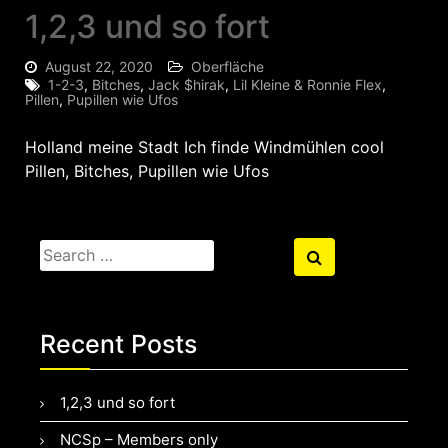
1,2,3 und so fort
August 22, 2020
Oberfläche
1-2-3
,
Bitches
,
Jack $hirak
,
Lil Kleine & Ronnie Flex
,
Pillen
,
Pupillen wie Ufos
Holland meine Stadt Ich finde Windmühlen cool
Pillen, Bitches, Pupillen wie Ufos
Search
Search
for:
Recent Posts
1,2,3 und so fort
NCSp – Members only