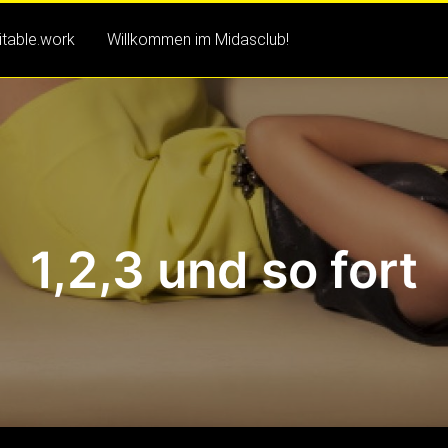
itable.work
Willkommen im Midasclub!
1,2,3 und so fort